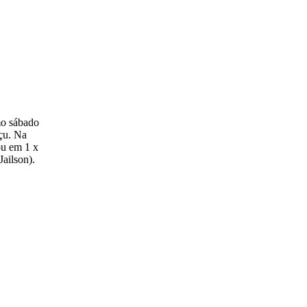
mo sábado
çu. Na
tou em 1 x
ailson).