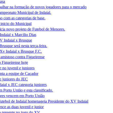
asa
balhar na formação de novos jogadores para o mercado
mpeonato Municipal de Indaial.
ho com as categorias de base.
inicio do Municipal
icia novo projeto de Futebol de Menores.
ndaial x Marcilio Dias
XV Indaial x Brusque
rusque será nesta terça-feira.
Xv Indaial x Brusque F.C.
amistoso contra Figueirense
 Figueirense hoje
 no juvenil e juniores
nta a equipe de Caçador
e juniores do JEC
ial x JEC categoria juniores
m Porto União e esta classificado.
ores vencem em Porto União
utebol de Indaial homenageia Presidente do XV Indaial
nce as duas juvenil e junior
o presente no jogo do XV