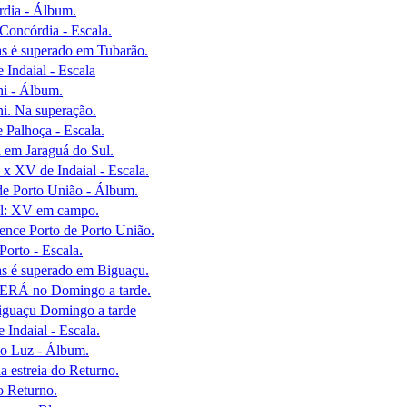
dia - Álbum.
Concórdia - Escala.
s é superado em Tubarão.
Indaial - Escala
i - Álbum.
i. Na superação.
 Palhoça - Escala.
 em Jaraguá do Sul.
 x XV de Indaial - Escala.
de Porto União - Álbum.
il: XV em campo.
ence Porto de Porto União.
Porto - Escala.
s é superado em Biguaçu.
ERÁ no Domingo a tarde.
iguaçu Domingo a tarde
Indaial - Escala.
io Luz - Álbum.
 estreia do Returno.
o Returno.