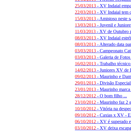
25/03/2013
- XV Indaial empat
22/03/2013
- XV Indaial tem
15/03/2013
- Amistoso neste s
13/03/2013
- Juvenil e Junio
11/03/2013
- XV de Outubro pe
08/03/2013
- XV Indaial estré
08/03/2013
- Alterado data pa
03/03/2013
- Campeonato Cata
03/03/2013
- Galeria de Fotos
16/02/2013
- Trabalho técnico
14/02/2013
- Juniores XV de 
09/02/2013
- Maurinho e Dami
29/01/2013
- Divisão Especial 
23/01/2013
- Maurinho marca 2
28/12/2012
- O bom filho ...
23/10/2012
- Maurinho faz 2 g
10/10/2012
- Vitória na despe
09/10/2012
- Caxias x XV - E
06/10/2012
- XV é superado e
03/10/2012
- XV deixa escapar