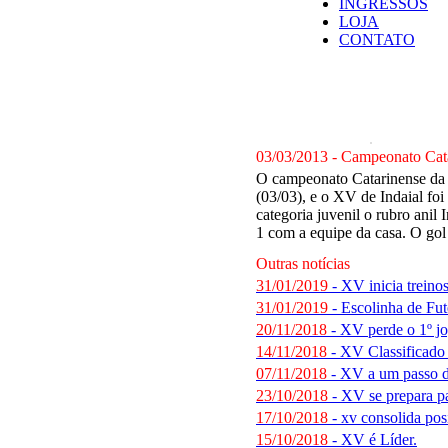
INGRESSOS
LOJA
CONTATO
NOTÍCIAS
03/03/2013 - Campeonato Cata
O campeonato Catarinense da Di
(03/03), e o XV de Indaial fo
categoria juvenil o rubro anil
1 com a equipe da casa. O gol 
Outras notícias
31/01/2019
- XV inicia treino
31/01/2019
- Escolinha de Fut
20/11/2018
- XV perde o 1º jo
14/11/2018
- XV Classificado
07/11/2018
- XV a um passo d
23/10/2018
- XV se prepara par
17/10/2018
- xv consolida posi
15/10/2018
- XV é Líder.