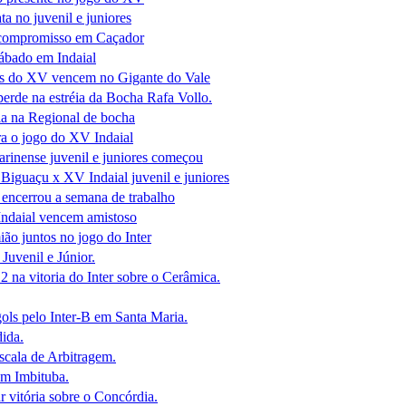
a no juvenil e juniores
 compromisso em Caçador
ábado em Indaial
res do XV vencem no Gigante do Vale
rde na estréia da Bocha Rafa Vollo.
ia na Regional de bocha
ra o jogo do XV Indaial
rinense juvenil e juniores começou
 Biguaçu x XV Indaial juvenil e juniores
 encerrou a semana de trabalho
Indaial vencem amistoso
ão juntos no jogo do Inter
Juvenil e Júnior.
 na vitoria do Inter sobre o Cerâmica.
ols pelo Inter-B em Santa Maria.
dida.
scala de Arbitragem.
m Imbituba.
 vitória sobre o Concórdia.