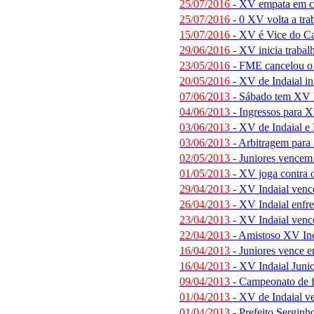
25/07/2016
- XV empata em c
25/07/2016
- 0 XV volta a tra
15/07/2016
- XV é Vice do Ca
29/06/2016
- XV inicia trabal
23/05/2016
- FME cancelou o 
20/05/2016
- XV de Indaial in
07/06/2013
- Sábado tem XV I
04/06/2013
- Ingressos para 
03/06/2013
- XV de Indaial e B
03/06/2013
- Arbitragem para 
02/05/2013
- Juniores vencem 
01/05/2013
- XV joga contra o
29/04/2013
- XV Indaial vence
26/04/2013
- XV Indaial enfre
23/04/2013
- XV Indaial venc
22/04/2013
- Amistoso XV Inda
16/04/2013
- Juniores vence e
16/04/2013
- XV Indaial Juni
09/04/2013
- Campeonato de f
01/04/2013
- XV de Indaial ve
01/04/2013
- Prefeito Serginh