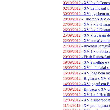
03/10/2012
- XV 0 x 0 Concór
02/10/2012
- XV de Indaial x 
30/09/2012
- XV joga bem ma
28/09/2012
- Tubarão x XV de 
27/09/2012
- XV 3 x 2 Guaran
26/09/2012
- XV 3 x 2 Guaran
25/09/2012
- XV x Guarani de
22/09/2012
- XV 'toma' virada
21/09/2012
- Juventus Jaraguá
21/09/2012
- XV 1 x 0 Porto 
20/09/2012
- Flash Rubro-An
19/09/2012
- XV é melhor e v
18/09/2012
- XV de Indaial x 
16/09/2012
- XV joga bem ma
15/09/2012
- Biguaçu x XV S
14/09/2012
- XV jogará em B
13/09/2012
- Biguaçu x XV de 
13/09/2012
- XV 1 x 2 Hercil
12/09/2012
- XV é superado na
11/09/2012
- XV pronto para 