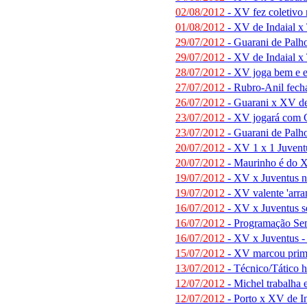
02/08/2012
- XV fez coletivo 
01/08/2012
- XV de Indaial x 
29/07/2012
- Guarani de Palho
29/07/2012
- XV de Indaial x
28/07/2012
- XV joga bem e e
27/07/2012
- Rubro-Anil fecha
26/07/2012
- Guarani x XV de 
23/07/2012
- XV jogará com 
23/07/2012
- Guarani de Palho
20/07/2012
- XV 1 x 1 Juvent
20/07/2012
- Maurinho é do XV
19/07/2012
- XV x Juventus n
19/07/2012
- XV valente 'arra
16/07/2012
- XV x Juventus se
16/07/2012
- Programação Se
16/07/2012
- XV x Juventus - 
15/07/2012
- XV marcou prime
13/07/2012
- Técnico/Tático h
12/07/2012
- Michel trabalha 
12/07/2012
- Porto x XV de In