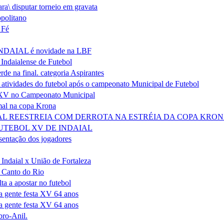
ra\ disputar torneio em gravata
politano
 Fé
INDAIAL é novidade na LBF
Indaialense de Futebol
de na final. categoria Aspirantes
 atividades do futebol após o campeonato Municipal de Futebol
 XV no Campeonato Municipal
al na copa Krona
IAL REESTREIA COM DERROTA NA ESTRÉIA DA COPA KRO
FUTEBOL XV DE INDAIAL
sentação dos jogadores
Indaial x União de Fortaleza
 Canto do Rio
ta a apostar no futebol
 gente festa XV 64 anos
 gente festa XV 64 anos
ro-Anil.