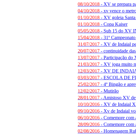
08/10/2018
- XV se prepara pa
04/10/2018
- xv vence o metro
01/10/2018
- XV goleia Santa
01/10/2018
- Copa Kaiser
05/05/2018
- Sub 15 do XV 
15/04/2018
- 31º Campeonato 
31/07/2017
- XV de Indaial per
20/07/2017
- continuidade das
13/07/2017
- Participação do
21/03/2017
- XV joga muito m
12/03/2017
- XV DE INDA
03/03/2017
- ESCOLA DE 
25/02/2017
- 4º Bingão e apre
12/02/2017
- Mutirão
28/01/2017
- Amistoso XV de 
10/10/2016
- XV de Indaial X
09/10/2016
- Xv de Indaial vol
06/10/2016
- Comemore com a
28/09/2016
- Comemore com a
02/08/2016
- Homenagem Rub