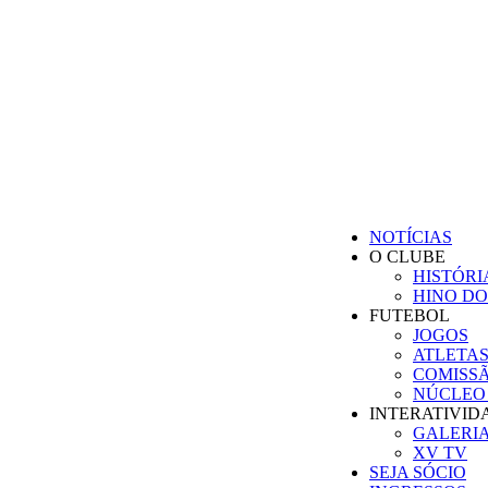
BEM-VINDO AO 
CLUBE XV 
NOTÍCIAS
O CLUBE
HISTÓRI
HINO DO
FUTEBOL
JOGOS
ATLETA
COMISS
NÚCLEO 
INTERATIVID
GALERIA
XV TV
SEJA SÓCIO