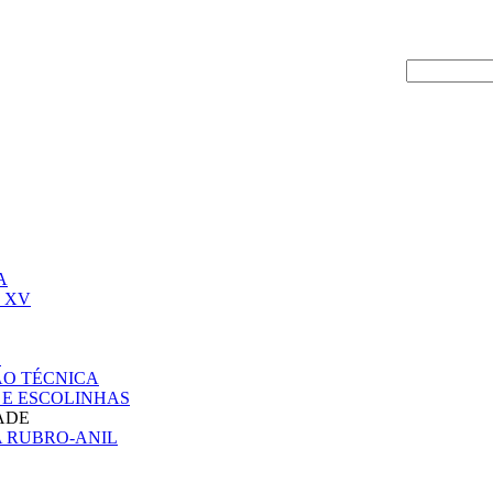
LOGIN:
SITE OFICIAL DO
DE INDAIAL
A
 XV
S
ÃO TÉCNICA
E ESCOLINHAS
ADE
 RUBRO-ANIL