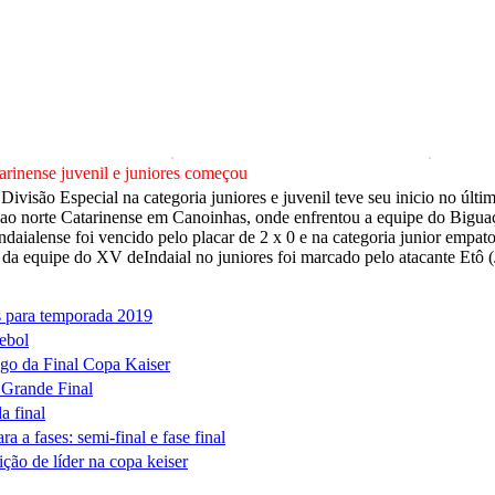
rinense juvenil e juniores começou
visão Especial na categoria juniores e juvenil teve seu inicio no últi
i ao norte Catarinense em Canoinhas, onde enfrentou a equipe do Bigua
 Indaialense foi vencido pelo placar de 2 x 0 e na categoria junior empa
da equipe do XV deIndaial no juniores foi marcado pelo atacante Etô (J
s para temporada 2019
ebol
go da Final Copa Kaiser
 Grande Final
a final
a a fases: semi-final e fase final
ção de líder na copa keiser