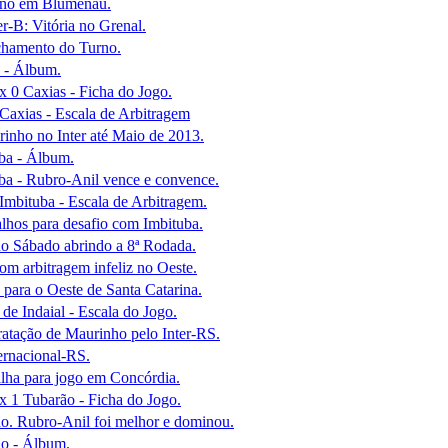
ino em Blumenau.
r-B: Vitória no Grenal.
chamento do Turno.
 - Álbum.
x 0 Caxias - Ficha do Jogo.
Caxias - Escala de Arbitragem
inho no Inter até Maio de 2013.
ba - Álbum.
ba - Rubro-Anil vence e convence.
Imbituba - Escala de Arbitragem.
alhos para desafio com Imbituba.
o Sábado abrindo a 8ª Rodada.
m arbitragem infeliz no Oeste.
 para o Oeste de Santa Catarina.
e Indaial - Escala do Jogo.
tratação de Maurinho pelo Inter-RS.
ernacional-RS.
lha para jogo em Concórdia.
x 1 Tubarão - Ficha do Jogo.
o. Rubro-Anil foi melhor e dominou.
o - Álbum.