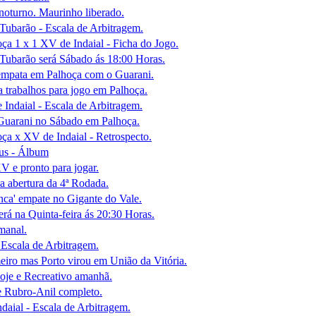
noturno. Maurinho liberado.
Tubarão - Escala de Arbitragem.
ça 1 x 1 XV de Indaial - Ficha do Jogo.
 Tubarão será Sábado ás 18:00 Horas.
mpata em Palhoça com o Guarani.
 trabalhos para jogo em Palhoça.
Indaial - Escala de Arbitragem.
Guarani no Sábado em Palhoça.
ça x XV de Indaial - Retrospecto.
us - Álbum
 e pronto para jogar.
a abertura da 4ª Rodada.
nca' empate no Gigante do Vale.
rá na Quinta-feira ás 20:30 Horas.
manal.
Escala de Arbitragem.
iro mas Porto virou em União da Vitória.
oje e Recreativo amanhã.
e Rubro-Anil completo.
daial - Escala de Arbitragem.