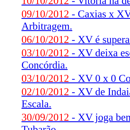
10/10/2012
- Vitória na d
09/10/2012
- Caxias x XV
Arbitragem.
06/10/2012
- XV é supera
03/10/2012
- XV deixa esc
Concórdia.
03/10/2012
- XV 0 x 0 Co
02/10/2012
- XV de Indai
Escala.
30/09/2012
- XV joga be
Tubarão.