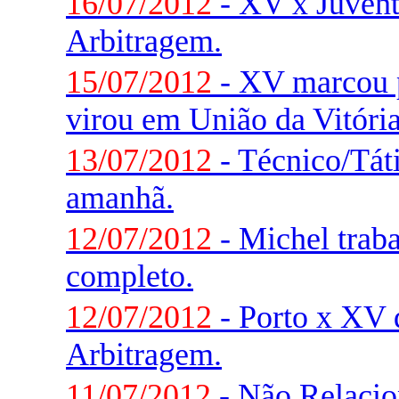
16/07/2012
- XV x Juvent
Arbitragem.
15/07/2012
- XV marcou 
virou em União da Vitória
13/07/2012
- Técnico/Táti
amanhã.
12/07/2012
- Michel trab
completo.
12/07/2012
- Porto x XV d
Arbitragem.
11/07/2012
- Não Relaci