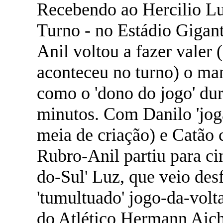
Recebendo ao Hercilio L
Turno - no Estádio Gigant
Anil voltou a fazer valer
aconteceu no turno) o ma
como o 'dono do jogo' dur
minutos. Com Danilo 'jog
meia de criação) e Catão 
Rubro-Anil partiu para ci
do-Sul' Luz, que veio des
'tumultuado' jogo-da-volt
do Atlético Hermann Aichi