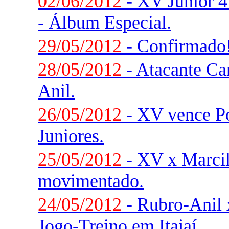
02/06/2012
- XV Júnior 4
- Álbum Especial.
29/05/2012
- Confirmado! 
28/05/2012
- Atacante Ca
Anil.
26/05/2012
- XV vence Po
Juniores.
25/05/2012
- XV x Marcil
movimentado.
24/05/2012
- Rubro-Anil 
Jogo-Treino em Itajaí.