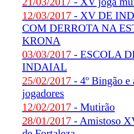
21/03/2017
- XV joga mui
12/03/2017
- XV DE IN
COM DERROTA NA ES
KRONA
03/03/2017
- ESCOLA D
INDAIAL
25/02/2017
- 4º Bingão e
jogadores
12/02/2017
- Mutirão
28/01/2017
- Amistoso XV
de Fortaleza