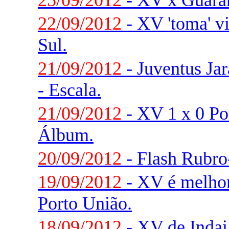
25/09/2012
- XV x Guaran
22/09/2012
- XV 'toma' v
Sul.
21/09/2012
- Juventus Ja
- Escala.
21/09/2012
- XV 1 x 0 Po
Álbum.
20/09/2012
- Flash Rubr
19/09/2012
- XV é melhor
Porto União.
18/09/2012
- XV de Indaia